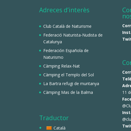
Adreces d’interès
Co
no
Cor
Club Català de Naturisme
Ins
Federació Naturista-Nudista de
Twi
Catalunya
Federación Española de
Naturismo
Co
Càmping Relax-Nat
Cor
Càmping el Templo del Sol
Tel
La Bartra refugi de muntanya
Adr
Càmping Mas de la Balma
11 d
Fac
@Cl
Ins
Traductor
@clu
Twi
Català