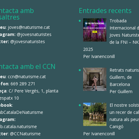
ntacta amb
Entrades recents
saltres
Trobada
reu
: joves@naturisme.cat
Internacional 
tagram:
@jovesnaturistes
Joves Naturist
tter:
@jovesnaturistes
de la FNI – N
2025
Per Ivanenconill
ntacta amb el CCN
Retrats naturis
reu
: ccn@naturisme.cat
Guillem, de
èfon
: 669 289 271
Barcelona
eça
: C/ Pere Vergés, 1, planta
Per Guillem
espatx 10
El nostre solsti
ebook
:
un recer de ca
ubCatalaDeNaturisme
natura als peu
tagram:
Canigó
b.catala.naturisme
Per Ivanenconill
tter
:
@CCNaturisme