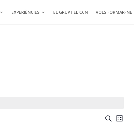
EXPERIÈNCIES
EL GRUP I EL CCN
VOLS FORMAR-NE 
Nave
Na
Cerca
List
de
visual