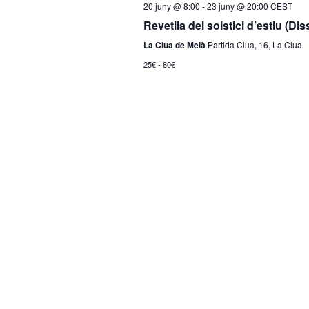
20 juny @ 8:00
-
23 juny @ 20:00
CEST
Revetlla del solstici d’estiu (Di
La Clua de Meià
Partida Clua, 16, La Clua
25€ - 80€