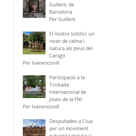
ualitzacions
Guillem, de
deveniment
Barcelona
Per Guillem
eveniments
El nostre solstici: un
recer de calma i
natura als peus del
Canigó
Per Ivanenconill
Participació a la
Trobada
Internacional de
Joves de la FNI
Per Ivanenconill
Despullades a Clua:
per un moviment
naturista inclusiu i