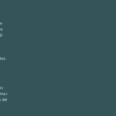
de
es
KD
tes:
ci:
lma i
s del