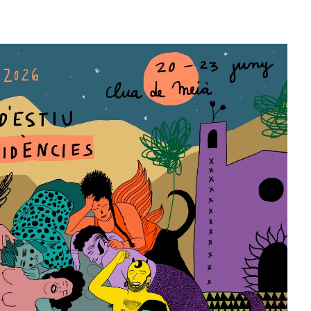
vis
i
Es
cerca
d'Esd