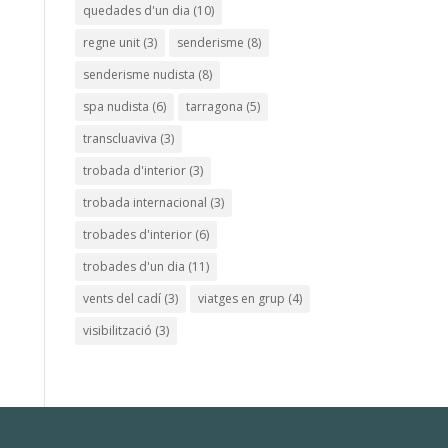
quedades d'un dia
(10)
regne unit
(3)
senderisme
(8)
senderisme nudista
(8)
spa nudista
(6)
tarragona
(5)
transcluaviva
(3)
trobada d'interior
(3)
trobada internacional
(3)
trobades d'interior
(6)
trobades d'un dia
(11)
vents del cadí
(3)
viatges en grup
(4)
visibilització
(3)