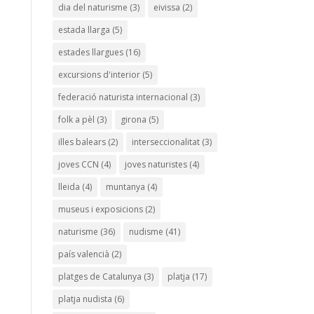
dia del naturisme
(3)
eivissa
(2)
estada llarga
(5)
estades llargues
(16)
excursions d'interior
(5)
federació naturista internacional
(3)
folk a pèl
(3)
girona
(5)
illes balears
(2)
interseccionalitat
(3)
joves CCN
(4)
joves naturistes
(4)
lleida
(4)
muntanya
(4)
museus i exposicions
(2)
naturisme
(36)
nudisme
(41)
país valencià
(2)
platges de Catalunya
(3)
platja
(17)
platja nudista
(6)