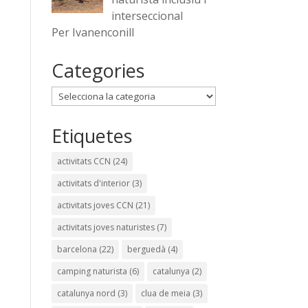
interseccional
Per Ivanenconill
Categories
Categories
Etiquetes
activitats CCN
(24)
activitats d'interior
(3)
activitats joves CCN
(21)
activitats joves naturistes
(7)
barcelona
(22)
berguedà
(4)
camping naturista
(6)
catalunya
(2)
catalunya nord
(3)
clua de meia
(3)