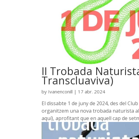
II Trobada Naturist
Transcluaviva)
by
Ivanenconill
|
17 abr. 2024
El dissabte 1 de juny de 2024, des del Clu
organitzem una nova trobada naturista al
aquí), aprofitant que en aquell cap de setm