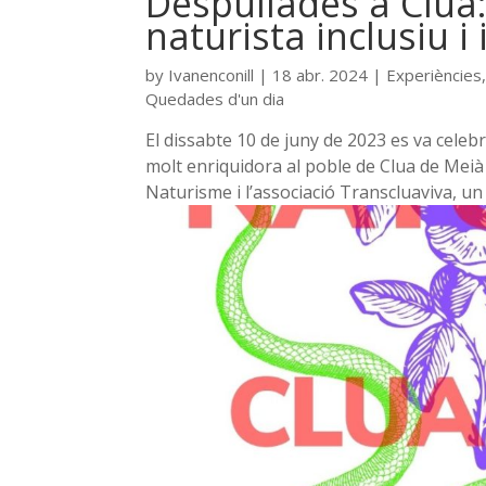
Despullades a Clua
naturista inclusiu i
by
Ivanenconill
|
18 abr. 2024
|
Experiències
Quedades d'un dia
El dissabte 10 de juny de 2023 es va cele
molt enriquidora al poble de Clua de Meià
Naturisme i l’associació Transcluaviva, un g