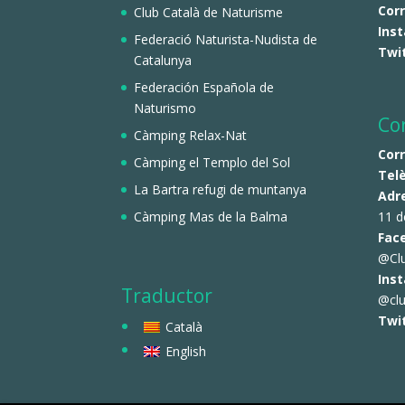
Cor
Club Català de Naturisme
Ins
Federació Naturista-Nudista de
Twi
Catalunya
Federación Española de
Naturismo
Co
Càmping Relax-Nat
Cor
Càmping el Templo del Sol
Tel
La Bartra refugi de muntanya
Adr
Càmping Mas de la Balma
11 d
Fac
@Cl
Ins
Traductor
@clu
Twi
Català
English