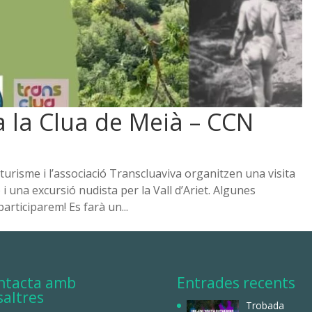
a la Clua de Meià – CCN
aturisme i l’associació Transcluaviva organitzen una visita
i una excursió nudista per la Vall d’Ariet. Algunes
articiparem! Es farà un...
ntacta amb
Entrades recents
saltres
Trobada