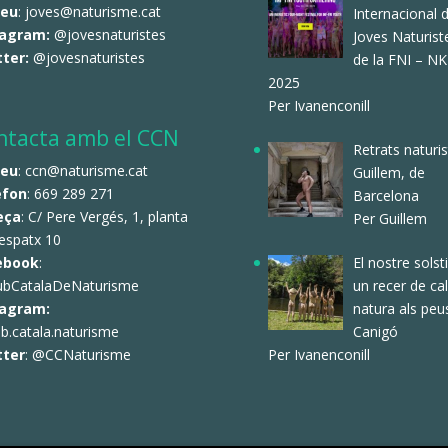
reu
: joves@naturisme.cat
Internacional 
tagram:
@jovesnaturistes
Joves Naturist
tter:
@jovesnaturistes
de la FNI – N
2025
Per Ivanenconill
ntacta amb el CCN
Retrats naturis
reu
: ccn@naturisme.cat
Guillem, de
èfon
: 669 289 271
Barcelona
eça
: C/ Pere Vergés, 1, planta
Per Guillem
espatx 10
El nostre solsti
ebook
:
un recer de ca
ubCatalaDeNaturisme
natura als peu
tagram:
Canigó
b.catala.naturisme
Per Ivanenconill
tter
:
@CCNaturisme