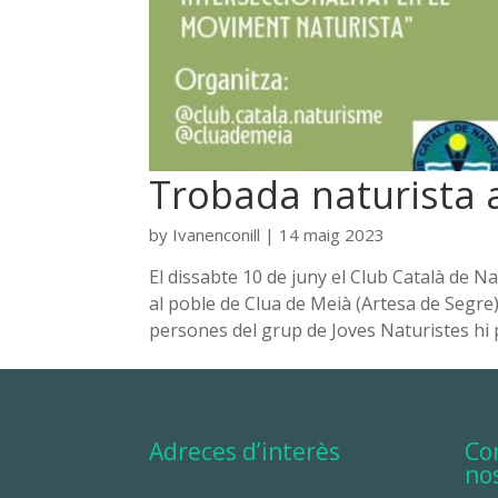
Trobada naturista 
by
Ivanenconill
|
14 maig 2023
El dissabte 10 de juny el Club Català de N
al poble de Clua de Meià (Artesa de Segre) 
persones del grup de Joves Naturistes hi p
Adreces d’interès
Co
no