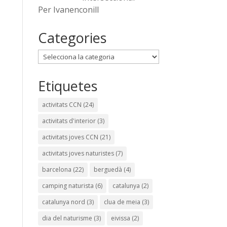
Per Ivanenconill
Categories
Categories
Etiquetes
activitats CCN
(24)
activitats d'interior
(3)
activitats joves CCN
(21)
activitats joves naturistes
(7)
barcelona
(22)
berguedà
(4)
camping naturista
(6)
catalunya
(2)
catalunya nord
(3)
clua de meia
(3)
dia del naturisme
(3)
eivissa
(2)