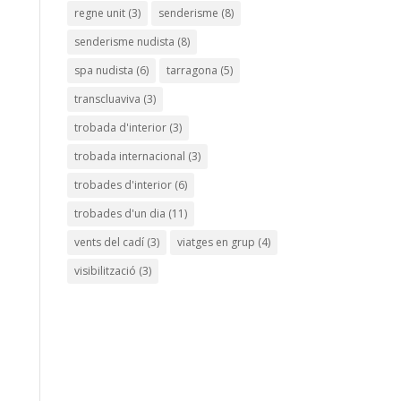
regne unit
(3)
senderisme
(8)
senderisme nudista
(8)
spa nudista
(6)
tarragona
(5)
transcluaviva
(3)
trobada d'interior
(3)
trobada internacional
(3)
trobades d'interior
(6)
trobades d'un dia
(11)
vents del cadí
(3)
viatges en grup
(4)
visibilització
(3)