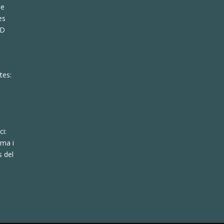
de
es
KD
tes:
ci:
lma i
s del