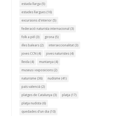
estada llarga
(5)
estades llargues
(16)
excursions d'interior
(5)
federació naturista internacional
(3)
folk a pèl
(3)
girona
(5)
illes balears
(2)
interseccionalitat
(3)
joves CCN
(4)
joves naturistes
(4)
lleida
(4)
muntanya
(4)
museus i exposicions
(2)
naturisme
(36)
nudisme
(41)
país valencià
(2)
platges de Catalunya
(3)
platja
(17)
platja nudista
(6)
quedades d'un dia
(10)