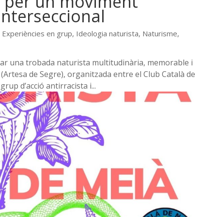
: per un moviment
 interseccional
,
Experiències en grup
,
Ideologia naturista
,
Naturisme
,
brar una trobada naturista multitudinària, memorable i
 (Artesa de Segre), organitzada entre el Club Català de
rup d’acció antirracista i...