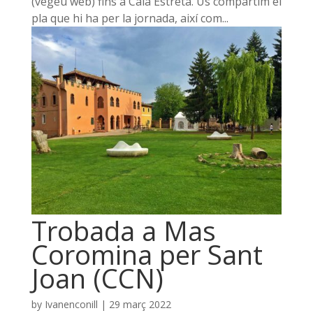
(vegeu web) fins a Cala Estreta. Us compartim el
pla que hi ha per la jornada, així com...
Trobada a Mas
Coromina per Sant
Joan (CCN)
by
Ivanenconill
|
29 març 2022