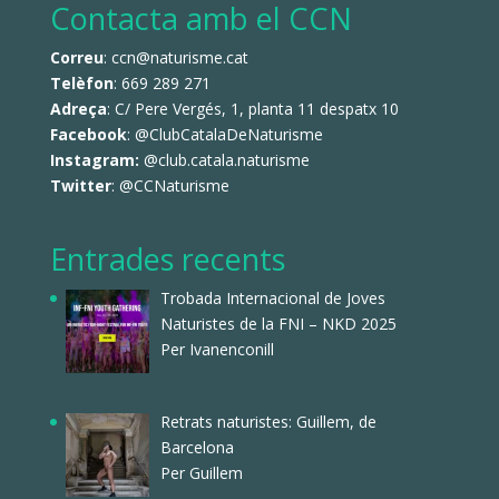
Contacta amb el CCN
Correu
: ccn@naturisme.cat
Telèfon
: 669 289 271
Adreça
: C/ Pere Vergés, 1, planta 11 despatx 10
Facebook
:
@ClubCatalaDeNaturisme
Instagram:
@club.catala.naturisme
Twitter
:
@CCNaturisme
Entrades recents
Trobada Internacional de Joves
Naturistes de la FNI – NKD 2025
Per Ivanenconill
Retrats naturistes: Guillem, de
Barcelona
Per Guillem