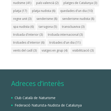
nudisme
(41)
país valencià
(2)
platges de Catalunya
(3)
platja
(17)
platja nudista
(6)
quedades d'un dia
(10)
regne unit
(3)
senderisme
(8)
senderisme nudista
(8)
spa nudista
(6)
tarragona
(5)
transcluaviva
(3)
trobada d'interior
(3)
trobada internacional
(3)
trobades d'interior
(6)
trobades d'un dia
(11)
vents del cadí
(3)
viatges en grup
(4)
visibilització
(3)
Adreces d’interès
Club Català de Naturisme
Federació Naturista-Nudista de Catalunya