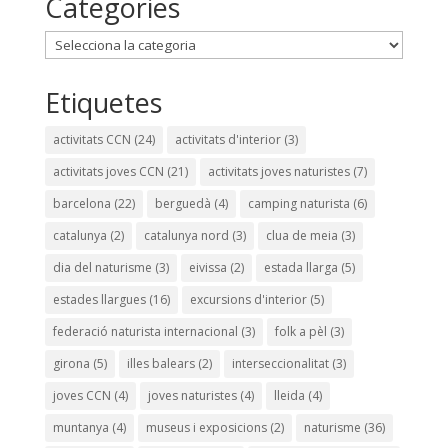
Categories
Categories
Etiquetes
activitats CCN
(24)
activitats d'interior
(3)
activitats joves CCN
(21)
activitats joves naturistes
(7)
barcelona
(22)
berguedà
(4)
camping naturista
(6)
catalunya
(2)
catalunya nord
(3)
clua de meia
(3)
dia del naturisme
(3)
eivissa
(2)
estada llarga
(5)
estades llargues
(16)
excursions d'interior
(5)
federació naturista internacional
(3)
folk a pèl
(3)
girona
(5)
illes balears
(2)
interseccionalitat
(3)
joves CCN
(4)
joves naturistes
(4)
lleida
(4)
muntanya
(4)
museus i exposicions
(2)
naturisme
(36)