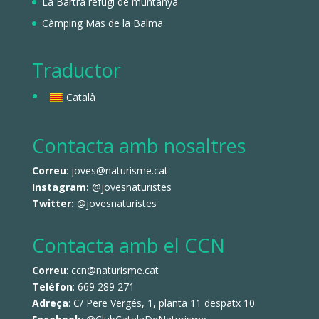
La Bartra refugi de muntanya
Càmping Mas de la Balma
Traductor
Català
Contacta amb nosaltres
Correu
: joves@naturisme.cat
Instagram:
@jovesnaturistes
Twitter:
@jovesnaturistes
Contacta amb el CCN
Correu
: ccn@naturisme.cat
Telèfon
: 669 289 271
Adreça
: C/ Pere Vergés, 1, planta 11 despatx 10