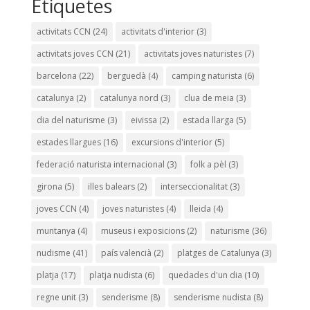
Etiquetes
activitats CCN
(24)
activitats d'interior
(3)
activitats joves CCN
(21)
activitats joves naturistes
(7)
barcelona
(22)
berguedà
(4)
camping naturista
(6)
catalunya
(2)
catalunya nord
(3)
clua de meia
(3)
dia del naturisme
(3)
eivissa
(2)
estada llarga
(5)
estades llargues
(16)
excursions d'interior
(5)
federació naturista internacional
(3)
folk a pèl
(3)
girona
(5)
illes balears
(2)
interseccionalitat
(3)
joves CCN
(4)
joves naturistes
(4)
lleida
(4)
muntanya
(4)
museus i exposicions
(2)
naturisme
(36)
nudisme
(41)
país valencià
(2)
platges de Catalunya
(3)
platja
(17)
platja nudista
(6)
quedades d'un dia
(10)
regne unit
(3)
senderisme
(8)
senderisme nudista
(8)