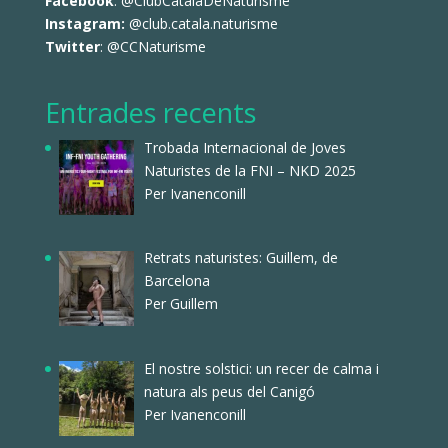
Facebook
:
@ClubCatalaDeNaturisme
Instagram:
@club.catala.naturisme
Twitter
:
@CCNaturisme
Entrades recents
Trobada Internacional de Joves
Naturistes de la FNI – NKD 2025
Per Ivanenconill
Retrats naturistes: Guillem, de
Barcelona
Per Guillem
El nostre solstici: un recer de calma i
natura als peus del Canigó
Per Ivanenconill