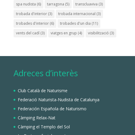
spa nudista
(6)
tarragona
(5)
transcluaviva
(3)
trobada d'interior
(3)
trobada internacional
(3)
trobades d'interior
(6)
trobades d'un dia
(11)
vents del cadí
(3)
viatges en grup
(4)
visibilització
(3)
Adreces d’interès
Club Català de Naturisme
Federació Naturista-Nudista de Catalunya
Federación Española de Naturismo
Càmping Relax-Nat
Càmping el Templo del Sol