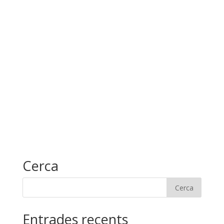
visua
i
data.
Esde
cerca
d'Esde
Cerca
Entrades recents