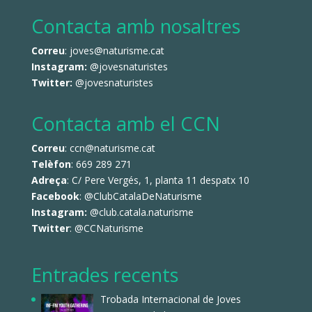
Contacta amb nosaltres
Correu
: joves@naturisme.cat
Instagram:
@jovesnaturistes
Twitter:
@jovesnaturistes
Contacta amb el CCN
Correu
: ccn@naturisme.cat
Telèfon
: 669 289 271
Adreça
: C/ Pere Vergés, 1, planta 11 despatx 10
Facebook
:
@ClubCatalaDeNaturisme
Instagram:
@club.catala.naturisme
Twitter
:
@CCNaturisme
Entrades recents
Trobada Internacional de Joves