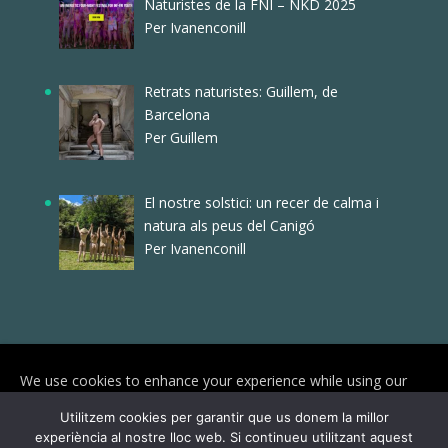
Naturistes de la FNI – NKD 2025
Per Ivanenconill
Retrats naturistes: Guillem, de
Barcelona
Per Guillem
El nostre solstici: un recer de calma i
natura als peus del Canigó
Per Ivanenconill
We use cookies to enhance your experience while using our
website. To learn more about the cookies we use and the data
Utilitzem cookies per garantir que us donem la millor
we collect, please check our
Privacy Settings
.
experiència al nostre lloc web. Si continueu utilitzant aquest