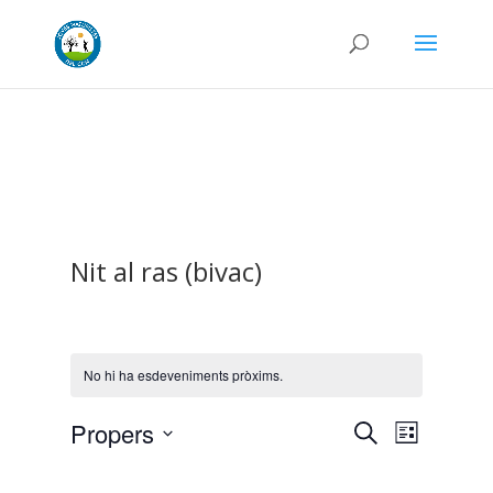
Nit al ras (bivac)
No hi ha esdeveniments pròxims.
Navega
Nave
Propers
Cerca
Llista
de
visual
Selecciona
una