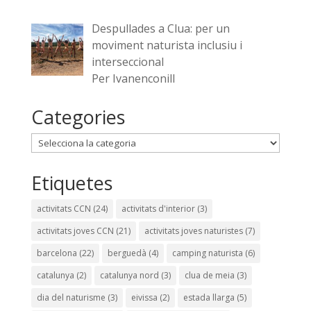
Despullades a Clua: per un
moviment naturista inclusiu i
interseccional
Per Ivanenconill
Categories
Categories
Etiquetes
activitats CCN
(24)
activitats d'interior
(3)
activitats joves CCN
(21)
activitats joves naturistes
(7)
barcelona
(22)
berguedà
(4)
camping naturista
(6)
catalunya
(2)
catalunya nord
(3)
clua de meia
(3)
dia del naturisme
(3)
eivissa
(2)
estada llarga
(5)