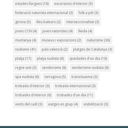
estades llargues
(16)
excursions d'interior
(5)
federació naturista internacional
(3)
folk a pèl
(3)
girona
(5)
illes balears
(2)
interseccionalitat
(3)
joves CCN
(4)
joves naturistes
(4)
lleida
(4)
muntanya
(4)
museus i exposicions
(2)
naturisme
(36)
nudisme
(41)
país valencià
(2)
platges de Catalunya
(3)
platja
(17)
platja nudista
(6)
quedades d'un dia
(10)
regne unit
(3)
senderisme
(8)
senderisme nudista
(8)
spa nudista
(6)
tarragona
(5)
transcluaviva
(3)
trobada d'interior
(3)
trobada internacional
(3)
trobades d'interior
(6)
trobades d'un dia
(11)
vents del cadí
(3)
viatges en grup
(4)
visibilització
(3)