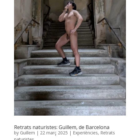
Retrats naturistes: Guillem, de Barcelona
by
Guillem
|
22 març 2025
|
Experiències
,
Retrats
naturistes