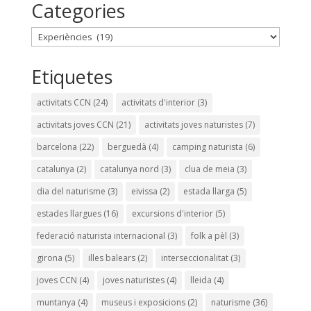
Categories
Categories
Etiquetes
activitats CCN
(24)
activitats d'interior
(3)
activitats joves CCN
(21)
activitats joves naturistes
(7)
barcelona
(22)
berguedà
(4)
camping naturista
(6)
catalunya
(2)
catalunya nord
(3)
clua de meia
(3)
dia del naturisme
(3)
eivissa
(2)
estada llarga
(5)
estades llargues
(16)
excursions d'interior
(5)
federació naturista internacional
(3)
folk a pèl
(3)
girona
(5)
illes balears
(2)
interseccionalitat
(3)
joves CCN
(4)
joves naturistes
(4)
lleida
(4)
muntanya
(4)
museus i exposicions
(2)
naturisme
(36)