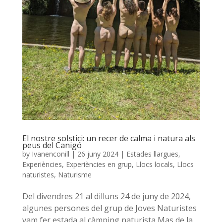
El nostre solstici: un recer de calma i natura als
peus del Canigó
by
Ivanenconill
|
26 juny 2024
|
Estades llargues
,
Experiències
,
Experiències en grup
,
Llocs locals
,
Llocs
naturistes
,
Naturisme
Del divendres 21 al dilluns 24 de juny de 2024,
algunes persones del grup de Joves Naturistes
vam fer estada al càmping naturista Mas de la