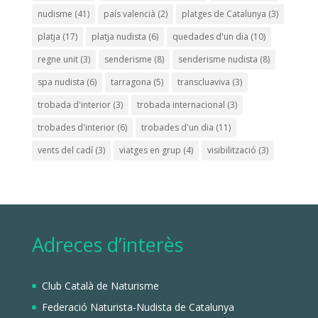
nudisme
(41)
país valencià
(2)
platges de Catalunya
(3)
platja
(17)
platja nudista
(6)
quedades d'un dia
(10)
regne unit
(3)
senderisme
(8)
senderisme nudista
(8)
spa nudista
(6)
tarragona
(5)
transcluaviva
(3)
trobada d'interior
(3)
trobada internacional
(3)
trobades d'interior
(6)
trobades d'un dia
(11)
vents del cadí
(3)
viatges en grup
(4)
visibilització
(3)
Adreces d’interès
Club Català de Naturisme
Federació Naturista-Nudista de Catalunya