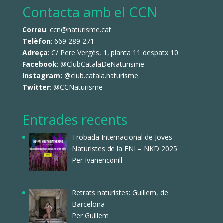
Contacta amb el CCN
Correu
: ccn@naturisme.cat
Telèfon
: 669 289 271
Adreça
: C/ Pere Vergés, 1, planta 11 despatx 10
Facebook
:
@ClubCatalaDeNaturisme
Instagram:
@club.catala.naturisme
Twitter
:
@CCNaturisme
Entrades recents
Trobada Internacional de Joves
Naturistes de la FNI – NKD 2025
Per Ivanenconill
Retrats naturistes: Guillem, de
Barcelona
Per Guillem