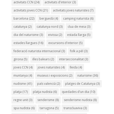
activitats CCN
(24)
activitats d'interior
(3)
activitats joves CCN
(21)
activitats joves naturistes
(7)
barcelona
(22)
berguedà
(4)
camping naturista
(6)
catalunya
(2)
catalunya nord
(3)
clua de meia
(3)
dia del naturisme
(3)
eivissa
(2)
estada llarga
(5)
estades llargues
(16)
excursions d'interior
(5)
federació naturista internacional
(3)
folk a pèl
(3)
girona
(5)
illes balears
(2)
interseccionalitat
(3)
joves CCN
(4)
joves naturistes
(4)
lleida
(4)
muntanya
(4)
museus i exposicions
(2)
naturisme
(36)
nudisme
(41)
país valencià
(2)
platges de Catalunya
(3)
platja
(17)
platja nudista
(6)
quedades d'un dia
(10)
regne unit
(3)
senderisme
(8)
senderisme nudista
(8)
spa nudista
(6)
tarragona
(5)
transcluaviva
(3)