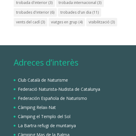
trobada d'interior
(3)
trobada internacional
(3)
trobades d'interior
(6)
trobades d'un dia
(11)
vents del cadí
(3)
viatges en grup
(4)
visibilització
(3)
Adreces d’interès
Club Català de Naturisme
Federació Naturista-Nudista de Catalunya
Federación Española de Naturismo
Càmping Relax-Nat
Càmping el Templo del Sol
La Bartra refugi de muntanya
Càmping Mas de la Balma