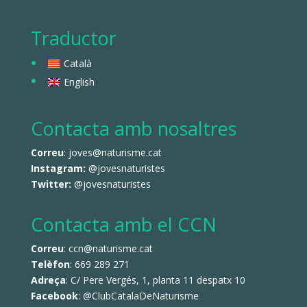
Traductor
Català
English
Contacta amb nosaltres
Correu
: joves@naturisme.cat
Instagram:
@jovesnaturistes
Twitter:
@jovesnaturistes
Contacta amb el CCN
Correu
: ccn@naturisme.cat
Telèfon
: 669 289 271
Adreça
: C/ Pere Vergés, 1, planta 11 despatx 10
Facebook
:
@ClubCatalaDeNaturisme