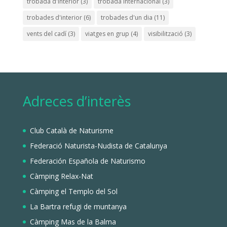
trobada d'interior
(3)
trobada internacional
(3)
trobades d'interior
(6)
trobades d'un dia
(11)
vents del cadí
(3)
viatges en grup
(4)
visibilització
(3)
Adreces d’interès
Club Català de Naturisme
Federació Naturista-Nudista de Catalunya
Federación Española de Naturismo
Càmping Relax-Nat
Càmping el Templo del Sol
La Bartra refugi de muntanya
Càmping Mas de la Balma