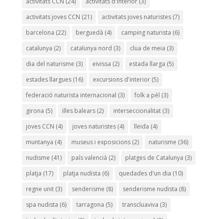
activitats CCN
(24)
activitats d'interior
(3)
activitats joves CCN
(21)
activitats joves naturistes
(7)
barcelona
(22)
berguedà
(4)
camping naturista
(6)
catalunya
(2)
catalunya nord
(3)
clua de meia
(3)
dia del naturisme
(3)
eivissa
(2)
estada llarga
(5)
estades llargues
(16)
excursions d'interior
(5)
federació naturista internacional
(3)
folk a pèl
(3)
girona
(5)
illes balears
(2)
interseccionalitat
(3)
joves CCN
(4)
joves naturistes
(4)
lleida
(4)
muntanya
(4)
museus i exposicions
(2)
naturisme
(36)
nudisme
(41)
país valencià
(2)
platges de Catalunya
(3)
platja
(17)
platja nudista
(6)
quedades d'un dia
(10)
regne unit
(3)
senderisme
(8)
senderisme nudista
(8)
spa nudista
(6)
tarragona
(5)
transcluaviva
(3)