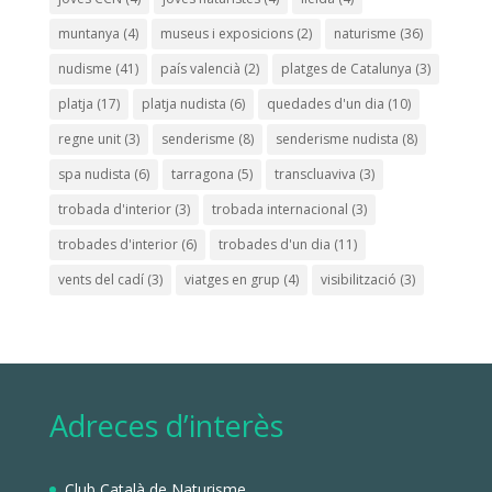
muntanya
(4)
museus i exposicions
(2)
naturisme
(36)
nudisme
(41)
país valencià
(2)
platges de Catalunya
(3)
platja
(17)
platja nudista
(6)
quedades d'un dia
(10)
regne unit
(3)
senderisme
(8)
senderisme nudista
(8)
spa nudista
(6)
tarragona
(5)
transcluaviva
(3)
trobada d'interior
(3)
trobada internacional
(3)
trobades d'interior
(6)
trobades d'un dia
(11)
vents del cadí
(3)
viatges en grup
(4)
visibilització
(3)
Adreces d’interès
Club Català de Naturisme