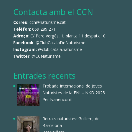
Contacta amb el CCN
Correu
: ccn@naturisme.cat
Telèfon
: 669 289 271
Adreça
: C/ Pere Vergés, 1, planta 11 despatx 10
Facebook
:
@ClubCatalaDeNaturisme
Instagram:
@club.catala.naturisme
Twitter
:
@CCNaturisme
Entrades recents
Trobada Internacional de Joves
Naturistes de la FNI – NKD 2025
Per Ivanenconill
Retrats naturistes: Guillem, de
Barcelona