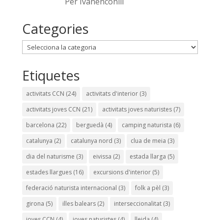
Per Ivanenconill
Categories
Categories
Etiquetes
activitats CCN
(24)
activitats d'interior
(3)
activitats joves CCN
(21)
activitats joves naturistes
(7)
barcelona
(22)
berguedà
(4)
camping naturista
(6)
catalunya
(2)
catalunya nord
(3)
clua de meia
(3)
dia del naturisme
(3)
eivissa
(2)
estada llarga
(5)
estades llargues
(16)
excursions d'interior
(5)
federació naturista internacional
(3)
folk a pèl
(3)
girona
(5)
illes balears
(2)
interseccionalitat
(3)
joves CCN
(4)
joves naturistes
(4)
lleida
(4)