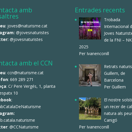
ntacta amb
Entrades recents
saltres
Trobada
reu
: joves@naturisme.cat
Internacional 
tagram:
@jovesnaturistes
Joves Naturist
tter:
@jovesnaturistes
de la FNI – N
2025
Per Ivanenconill
ntacta amb el CCN
Retrats naturis
reu
: ccn@naturisme.cat
Guillem, de
èfon
: 669 289 271
Barcelona
eça
: C/ Pere Vergés, 1, planta
Per Guillem
espatx 10
El nostre solsti
ebook
:
un recer de ca
ubCatalaDeNaturisme
natura als peu
tagram:
Canigó
b.catala.naturisme
Per Ivanenconill
tter
:
@CCNaturisme