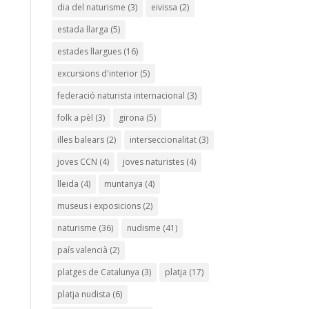
dia del naturisme
(3)
eivissa
(2)
estada llarga
(5)
estades llargues
(16)
excursions d'interior
(5)
federació naturista internacional
(3)
folk a pèl
(3)
girona
(5)
illes balears
(2)
interseccionalitat
(3)
joves CCN
(4)
joves naturistes
(4)
lleida
(4)
muntanya
(4)
museus i exposicions
(2)
naturisme
(36)
nudisme
(41)
país valencià
(2)
platges de Catalunya
(3)
platja
(17)
platja nudista
(6)