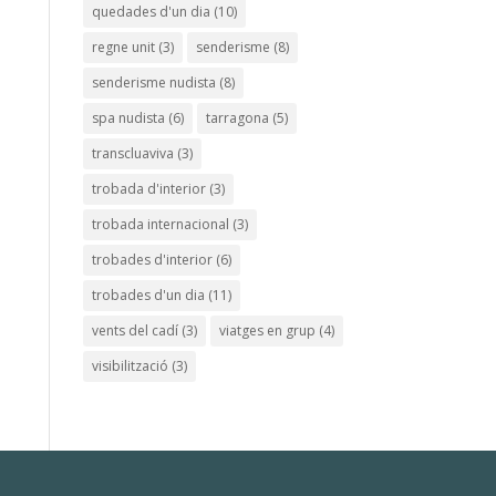
quedades d'un dia
(10)
regne unit
(3)
senderisme
(8)
senderisme nudista
(8)
spa nudista
(6)
tarragona
(5)
transcluaviva
(3)
trobada d'interior
(3)
trobada internacional
(3)
trobades d'interior
(6)
trobades d'un dia
(11)
vents del cadí
(3)
viatges en grup
(4)
visibilització
(3)