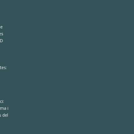
de
es
KD
tes:
ci:
lma i
s del