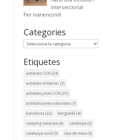
interseccional
Per Ivanenconill
Categories
Categories
Etiquetes
activitats CCN
(24)
activitats d'interior
(3)
activitats joves CCN
(21)
activitats joves naturistes
(7)
barcelona
(22)
berguedà
(4)
camping naturista
(6)
catalunya
(2)
catalunya nord
(3)
clua de meia
(3)