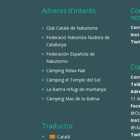
Adreces d’interès
Co
no
Cor
Club Català de Naturisme
Ins
Federació Naturista-Nudista de
Twi
Catalunya
Federación Española de
Naturismo
Co
Càmping Relax-Nat
Cor
Càmping el Templo del Sol
Tel
La Bartra refugi de muntanya
Adr
Càmping Mas de la Balma
11 d
Fac
@Cl
Ins
Traductor
@clu
Twi
Català