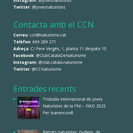
Instagram:
@jovesnaturistes
Twitter:
@jovesnaturistes
Contacta amb el CCN
Correu
: ccn@naturisme.cat
Telèfon
: 669 289 271
Adreça
: C/ Pere Vergés, 1, planta 11 despatx 10
Facebook
:
@ClubCatalaDeNaturisme
Instagram:
@club.catala.naturisme
Twitter
:
@CCNaturisme
Entrades recents
Trobada Internacional de Joves
Naturistes de la FNI – NKD 2025
Per Ivanenconill
Retrats naturistes: Guillem, de