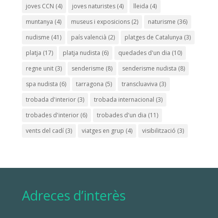
joves CCN
(4)
joves naturistes
(4)
lleida
(4)
muntanya
(4)
museus i exposicions
(2)
naturisme
(36)
nudisme
(41)
país valencià
(2)
platges de Catalunya
(3)
platja
(17)
platja nudista
(6)
quedades d'un dia
(10)
regne unit
(3)
senderisme
(8)
senderisme nudista
(8)
spa nudista
(6)
tarragona
(5)
transcluaviva
(3)
trobada d'interior
(3)
trobada internacional
(3)
trobades d'interior
(6)
trobades d'un dia
(11)
vents del cadí
(3)
viatges en grup
(4)
visibilització
(3)
Adreces d’interès