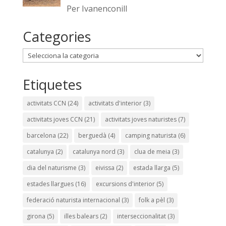
Per Ivanenconill
Categories
Categories
Etiquetes
activitats CCN
(24)
activitats d'interior
(3)
activitats joves CCN
(21)
activitats joves naturistes
(7)
barcelona
(22)
berguedà
(4)
camping naturista
(6)
catalunya
(2)
catalunya nord
(3)
clua de meia
(3)
dia del naturisme
(3)
eivissa
(2)
estada llarga
(5)
estades llargues
(16)
excursions d'interior
(5)
federació naturista internacional
(3)
folk a pèl
(3)
girona
(5)
illes balears
(2)
interseccionalitat
(3)