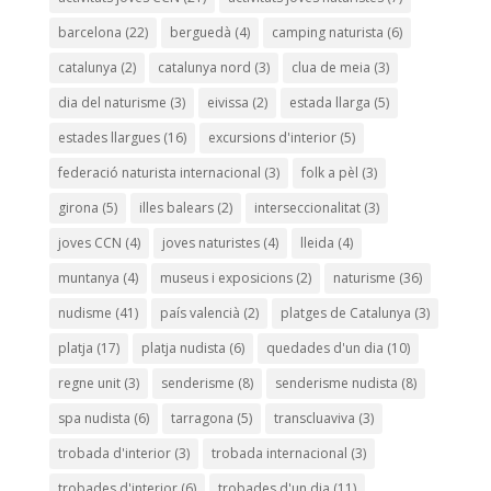
barcelona
(22)
berguedà
(4)
camping naturista
(6)
catalunya
(2)
catalunya nord
(3)
clua de meia
(3)
dia del naturisme
(3)
eivissa
(2)
estada llarga
(5)
estades llargues
(16)
excursions d'interior
(5)
federació naturista internacional
(3)
folk a pèl
(3)
girona
(5)
illes balears
(2)
interseccionalitat
(3)
joves CCN
(4)
joves naturistes
(4)
lleida
(4)
muntanya
(4)
museus i exposicions
(2)
naturisme
(36)
nudisme
(41)
país valencià
(2)
platges de Catalunya
(3)
platja
(17)
platja nudista
(6)
quedades d'un dia
(10)
regne unit
(3)
senderisme
(8)
senderisme nudista
(8)
spa nudista
(6)
tarragona
(5)
transcluaviva
(3)
trobada d'interior
(3)
trobada internacional
(3)
trobades d'interior
(6)
trobades d'un dia
(11)