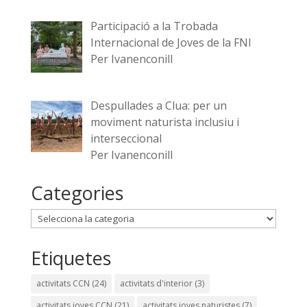
Participació a la Trobada
Internacional de Joves de la FNI
Per Ivanenconill
Despullades a Clua: per un
moviment naturista inclusiu i
interseccional
Per Ivanenconill
Categories
Categories
Etiquetes
activitats CCN
(24)
activitats d'interior
(3)
activitats joves CCN
(21)
activitats joves naturistes
(7)