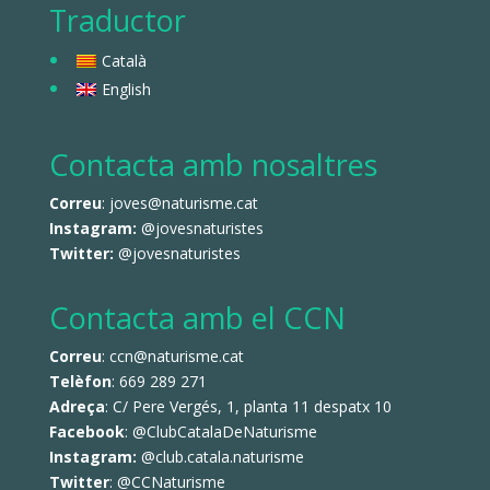
Traductor
Català
English
Contacta amb nosaltres
Correu
: joves@naturisme.cat
Instagram:
@jovesnaturistes
Twitter:
@jovesnaturistes
Contacta amb el CCN
Correu
: ccn@naturisme.cat
Telèfon
: 669 289 271
Adreça
: C/ Pere Vergés, 1, planta 11 despatx 10
Facebook
:
@ClubCatalaDeNaturisme
Instagram:
@club.catala.naturisme
Twitter
:
@CCNaturisme