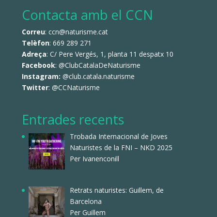
Contacta amb el CCN
Correu
: ccn@naturisme.cat
Telèfon
: 669 289 271
Adreça
: C/ Pere Vergés, 1, planta 11 despatx 10
Facebook
:
@ClubCatalaDeNaturisme
Instagram:
@club.catala.naturisme
Twitter
:
@CCNaturisme
Entrades recents
Trobada Internacional de Joves
Naturistes de la FNI – NKD 2025
Per Ivanenconill
Retrats naturistes: Guillem, de
Barcelona
Per Guillem