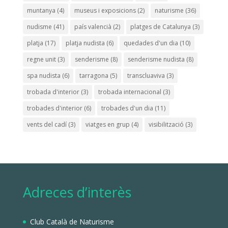
muntanya
(4)
museus i exposicions
(2)
naturisme
(36)
nudisme
(41)
país valencià
(2)
platges de Catalunya
(3)
platja
(17)
platja nudista
(6)
quedades d'un dia
(10)
regne unit
(3)
senderisme
(8)
senderisme nudista
(8)
spa nudista
(6)
tarragona
(5)
transcluaviva
(3)
trobada d'interior
(3)
trobada internacional
(3)
trobades d'interior
(6)
trobades d'un dia
(11)
vents del cadí
(3)
viatges en grup
(4)
visibilització
(3)
Adreces d’interès
Club Català de Naturisme