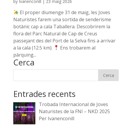
by
Ivanenconill
|
23 maig 2026
El proper diumenge 31 de maig, les Joves
Naturistes farem una sortida de senderisme
botànic cap a cala Taballera. Descobrirem la
flora del Parc Natural de Cap de Creus
passejant des del Port de la Selva fins a arrivar
a la cala (12.5 km).
Ens trobarem al
pàrquing...
Cerca
Entrades recents
Trobada Internacional de Joves
Naturistes de la FNI – NKD 2025
Per Ivanenconill