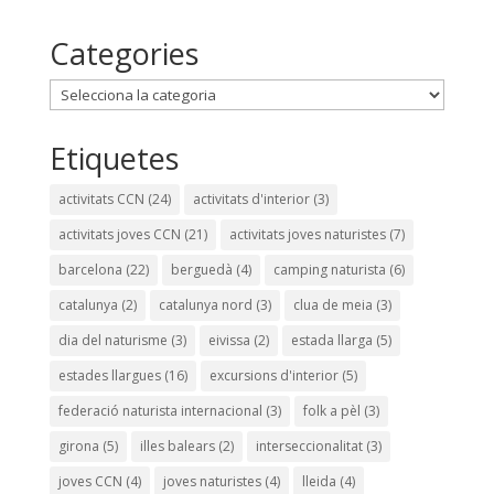
Categories
Categories
Etiquetes
activitats CCN
(24)
activitats d'interior
(3)
activitats joves CCN
(21)
activitats joves naturistes
(7)
barcelona
(22)
berguedà
(4)
camping naturista
(6)
catalunya
(2)
catalunya nord
(3)
clua de meia
(3)
dia del naturisme
(3)
eivissa
(2)
estada llarga
(5)
estades llargues
(16)
excursions d'interior
(5)
federació naturista internacional
(3)
folk a pèl
(3)
girona
(5)
illes balears
(2)
interseccionalitat
(3)
joves CCN
(4)
joves naturistes
(4)
lleida
(4)