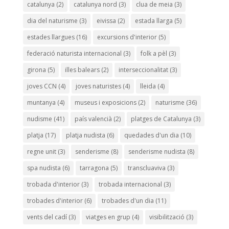
catalunya
(2)
catalunya nord
(3)
clua de meia
(3)
dia del naturisme
(3)
eivissa
(2)
estada llarga
(5)
estades llargues
(16)
excursions d'interior
(5)
federació naturista internacional
(3)
folk a pèl
(3)
girona
(5)
illes balears
(2)
interseccionalitat
(3)
joves CCN
(4)
joves naturistes
(4)
lleida
(4)
muntanya
(4)
museus i exposicions
(2)
naturisme
(36)
nudisme
(41)
país valencià
(2)
platges de Catalunya
(3)
platja
(17)
platja nudista
(6)
quedades d'un dia
(10)
regne unit
(3)
senderisme
(8)
senderisme nudista
(8)
spa nudista
(6)
tarragona
(5)
transcluaviva
(3)
trobada d'interior
(3)
trobada internacional
(3)
trobades d'interior
(6)
trobades d'un dia
(11)
vents del cadí
(3)
viatges en grup
(4)
visibilització
(3)