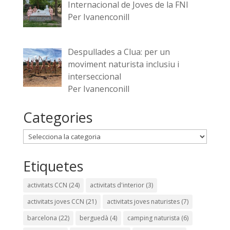
Internacional de Joves de la FNI
Per Ivanenconill
Despullades a Clua: per un
moviment naturista inclusiu i
interseccional
Per Ivanenconill
Categories
Categories
Etiquetes
activitats CCN
(24)
activitats d'interior
(3)
activitats joves CCN
(21)
activitats joves naturistes
(7)
barcelona
(22)
berguedà
(4)
camping naturista
(6)