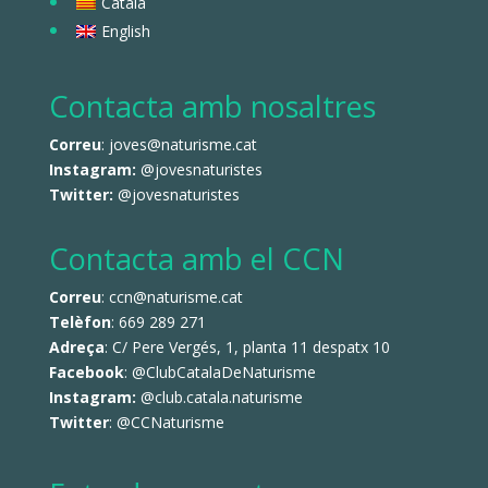
Català
English
Contacta amb nosaltres
Correu
: joves@naturisme.cat
Instagram:
@jovesnaturistes
Twitter:
@jovesnaturistes
Contacta amb el CCN
Correu
: ccn@naturisme.cat
Telèfon
: 669 289 271
Adreça
: C/ Pere Vergés, 1, planta 11 despatx 10
Facebook
:
@ClubCatalaDeNaturisme
Instagram:
@club.catala.naturisme
Twitter
:
@CCNaturisme