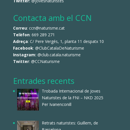
Twitter:
@jovesnaturistes
Contacta amb el CCN
Correu
: ccn@naturisme.cat
Telèfon
: 669 289 271
Adreça
: C/ Pere Vergés, 1, planta 11 despatx 10
Facebook
:
@ClubCatalaDeNaturisme
Instagram:
@club.catala.naturisme
Twitter
:
@CCNaturisme
Entrades recents
Trobada Internacional de Joves
Naturistes de la FNI – NKD 2025
Per Ivanenconill
Retrats naturistes: Guillem, de
Barcelona