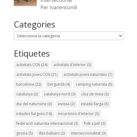
interseccional
Per Ivanenconill
Categories
Categories
Etiquetes
activitats CCN
(24)
activitats d'interior
(3)
activitats joves CCN
(21)
activitats joves naturistes
(7)
barcelona
(22)
berguedà
(4)
camping naturista
(6)
catalunya
(2)
catalunya nord
(3)
clua de meia
(3)
dia del naturisme
(3)
eivissa
(2)
estada llarga
(5)
estades llargues
(16)
excursions d'interior
(5)
federació naturista internacional
(3)
folk a pèl
(3)
girona
(5)
illes balears
(2)
interseccionalitat
(3)