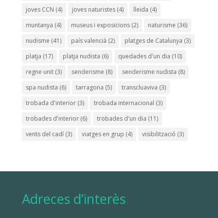
joves CCN
(4)
joves naturistes
(4)
lleida
(4)
muntanya
(4)
museus i exposicions
(2)
naturisme
(36)
nudisme
(41)
país valencià
(2)
platges de Catalunya
(3)
platja
(17)
platja nudista
(6)
quedades d'un dia
(10)
regne unit
(3)
senderisme
(8)
senderisme nudista
(8)
spa nudista
(6)
tarragona
(5)
transcluaviva
(3)
trobada d'interior
(3)
trobada internacional
(3)
trobades d'interior
(6)
trobades d'un dia
(11)
vents del cadí
(3)
viatges en grup
(4)
visibilització
(3)
Adreces d’interès