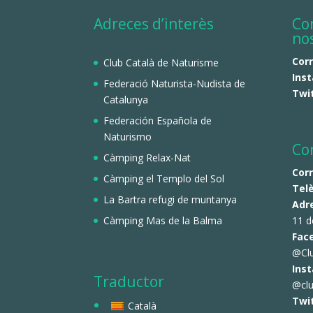
Adreces d’interès
Co
no
Cor
Club Català de Naturisme
Ins
Federació Naturista-Nudista de
Twi
Catalunya
Federación Española de
Naturismo
Co
Càmping Relax-Nat
Cor
Càmping el Templo del Sol
Tel
La Bartra refugi de muntanya
Adr
Càmping Mas de la Balma
11 d
Fac
@Cl
Ins
Traductor
@clu
Twi
Català