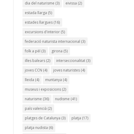
dia del naturisme
(3)
eivissa
(2)
estada llarga
(5)
estades llargues
(16)
excursions d'interior
(5)
federació naturista internacional
(3)
folk a pèl
(3)
girona
(5)
illes balears
(2)
interseccionalitat
(3)
joves CCN
(4)
joves naturistes
(4)
lleida
(4)
muntanya
(4)
museus i exposicions
(2)
naturisme
(36)
nudisme
(41)
país valencià
(2)
platges de Catalunya
(3)
platja
(17)
platja nudista
(6)