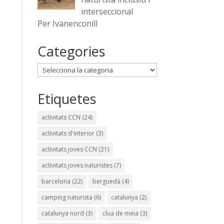
interseccional
Per Ivanenconill
Categories
Categories
Etiquetes
activitats CCN
(24)
activitats d'interior
(3)
activitats joves CCN
(21)
activitats joves naturistes
(7)
barcelona
(22)
berguedà
(4)
camping naturista
(6)
catalunya
(2)
catalunya nord
(3)
clua de meia
(3)