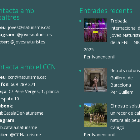
ntacta amb
Entrades recents
saltres
Trobada
reu
: joves@naturisme.cat
Internacional 
tagram:
@jovesnaturistes
Joves Naturist
tter:
@jovesnaturistes
de la FNI – N
2025
Per Ivanenconill
ntacta amb el CCN
Retrats naturis
reu
: ccn@naturisme.cat
Guillem, de
èfon
: 669 289 271
Barcelona
eça
: C/ Pere Vergés, 1, planta
Per Guillem
espatx 10
El nostre solsti
ebook
:
un recer de ca
ubCatalaDeNaturisme
natura als peu
tagram:
Canigó
b.catala.naturisme
Per Ivanenconill
tter
:
@CCNaturisme