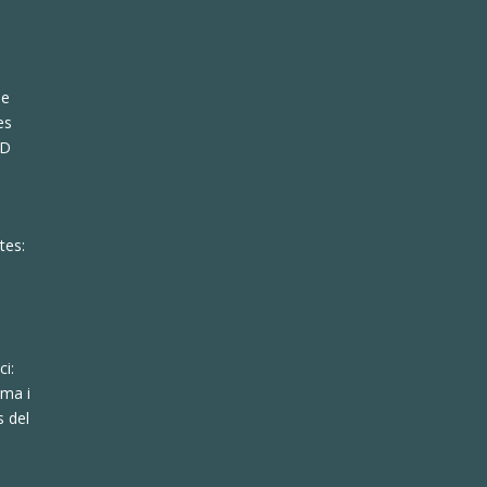
de
es
KD
tes:
ci:
lma i
s del