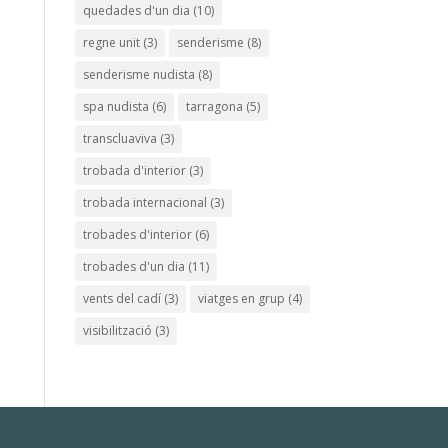
quedades d'un dia
(10)
regne unit
(3)
senderisme
(8)
senderisme nudista
(8)
spa nudista
(6)
tarragona
(5)
transcluaviva
(3)
trobada d'interior
(3)
trobada internacional
(3)
trobades d'interior
(6)
trobades d'un dia
(11)
vents del cadí
(3)
viatges en grup
(4)
visibilització
(3)